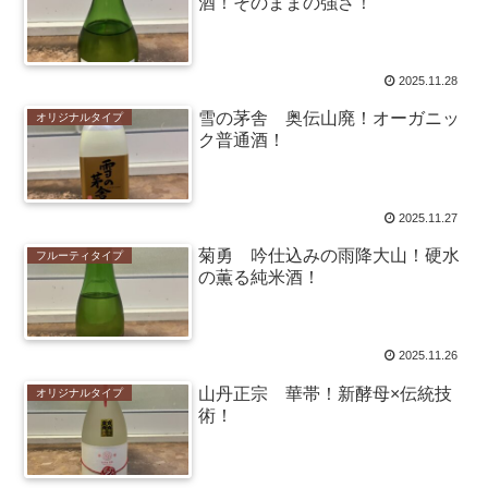
酒！そのままの強さ！
2025.11.28
雪の茅舎 奥伝山廃！オーガニッ
オリジナルタイプ
ク普通酒！
2025.11.27
菊勇 吟仕込みの雨降大山！硬水
フルーティタイプ
の薫る純米酒！
2025.11.26
山丹正宗 華帯！新酵母×伝統技
オリジナルタイプ
術！