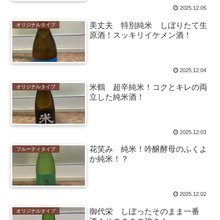
2025.12.05
美丈夫 特別純米 しぼりたて生
オリジナルタイプ
原酒！スッキリイケメン酒！
2025.12.04
米鶴 超辛純米！コクとキレの両
オリジナルタイプ
立した純米酒！
2025.12.03
花笑み 純米！吟醸酵母のふくよ
フルーティタイプ
か純米！？
2025.12.02
御代栄 しぼったそのまま一番
オリジナルタイプ