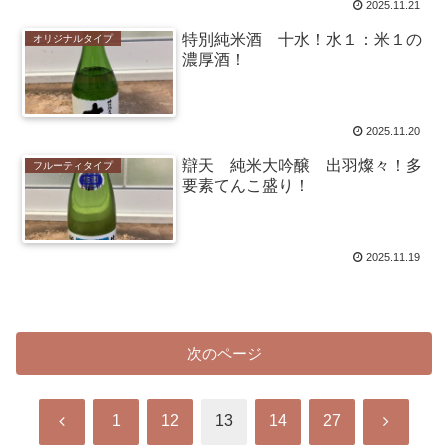
2025.11.21
特別純米酒 十水！水１：米１の
オリジナルタイプ
濃厚酒！
2025.11.20
辯天 純米大吟醸 出羽燦々！多
フルーティタイプ
要素てんこ盛り！
2025.11.19
次のページ
前
次
1
12
13
14
27