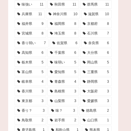
味強い
11
秋田県
11
群馬県
11
兵庫県
11
神奈川県
10
滋賀県
10
福井県
9
福岡県
8
京都府
8
宮城県
8
埼玉県
8
石川県
7
香り弱い
7
佐賀県
6
奈良県
6
高知県
6
千葉県
6
大分県
6
栃木県
5
味弱い
5
岡山県
5
富山県
5
愛知県
5
三重県
5
岐阜県
4
青森県
4
静岡県
3
香川県
3
島根県
3
大阪府
3
東京都
3
山梨県
3
愛媛県
3
香り？
3
味？
3
徳島県
2
鳥取県
2
岩手県
2
山口県
1
鹿児島県
1
和歌山県
1
熊本県
1