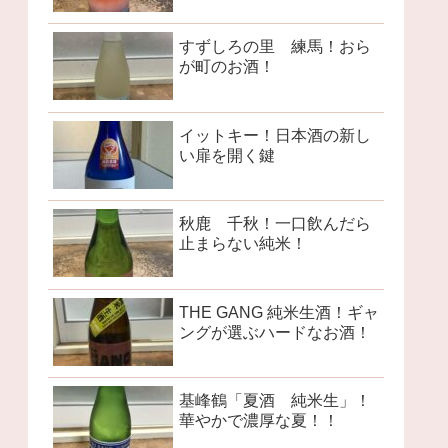
すずしろの里 練馬！おら
が町のお酒！
イットキー！日本酒の新し
い扉を開く鍵
秋鹿 千秋！一口飲んだら
止まらない純米！
THE GANG 純米生酒！ギャ
ングが選ぶハードなお酒！
基峰鶴「夏酒 純米生」！
華やかで濃厚な夏！！