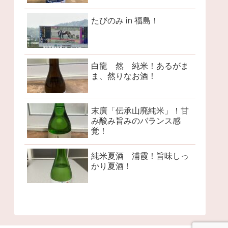
たびのみ in 福島！
白龍 然 純米！あるがま
ま、然りなお酒！
末廣「伝承山廃純米」！甘
み酸み旨みのバランス感
覚！
純米夏酒 浦霞！旨味しっ
かり夏酒！