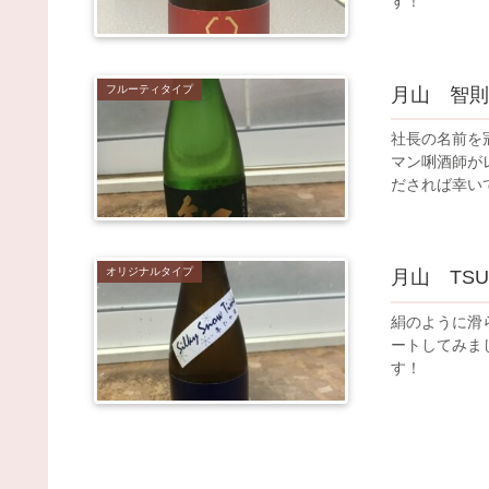
す！
フルーティタイプ
月山 智則
社長の名前を
マン唎酒師が
だされば幸い
オリジナルタイプ
月山 TS
絹のように滑ら
ートしてみま
す！