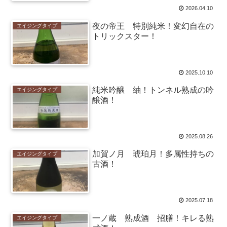
2026.04.10
夜の帝王 特別純米！変幻自在の
エイジングタイプ
トリックスター！
2025.10.10
純米吟醸 紬！トンネル熟成の吟
エイジングタイプ
醸酒！
2025.08.26
加賀ノ月 琥珀月！多属性持ちの
エイジングタイプ
古酒！
2025.07.18
一ノ蔵 熟成酒 招膳！キレる熟
エイジングタイプ