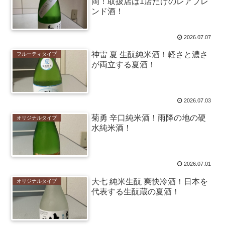
岡！取扱店は1店だけのレアブレ
ンド酒！
2026.07.07
神雷 夏 生酛純米酒！軽さと濃さ
フルーティタイプ
が両立する夏酒！
2026.07.03
菊勇 辛口純米酒！雨降の地の硬
オリジナルタイプ
水純米酒！
2026.07.01
大七 純米生酛 爽快冷酒！日本を
オリジナルタイプ
代表する生酛蔵の夏酒！