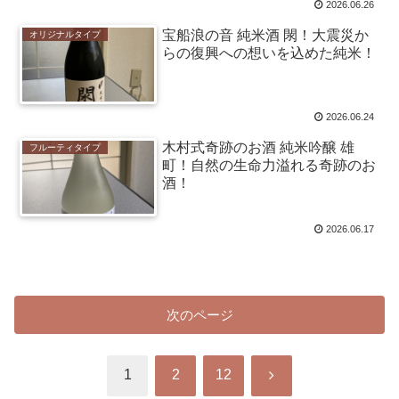
2026.06.26
宝船浪の音 純米酒 閖！大震災か
オリジナルタイプ
らの復興への想いを込めた純米！
2026.06.24
木村式奇跡のお酒 純米吟醸 雄
フルーティタイプ
町！自然の生命力溢れる奇跡のお
酒！
2026.06.17
次のページ
次
1
2
12