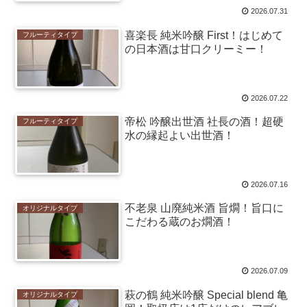
2026.07.31
喜楽長 純米吟醸 First！はじめて
フルーティタイプ
の日本酒は甘口クリーミー！
2026.07.22
帝松 吟醸出世酒 社長の酒！超硬
フルーティタイプ
水の縁起よい出世酒！
2026.07.16
不老泉 山廃純米酒 旨燗！旨口に
オリジナルタイプ
こだわる蔵のお燗酒！
2026.07.09
萩の鶴 純米吟醸 Special blend 亀
オリジナルタイプ