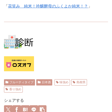
「
花笑み 純米！吟醸酵母のふくよか純米！？
」
フルーティタイプ
日本酒
味強め
島根県
香り強め
シェアする