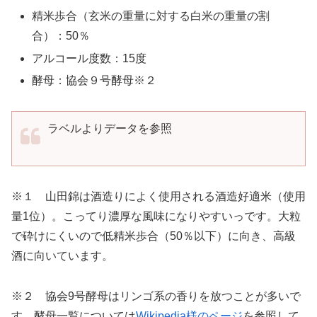
精米歩合（玄米の重量に対する白米の重量の割
合）：50％
アルコール度数：15度
酵母：協会９号酵母※２
ラベルよりデータを参照
※１ 山田錦は酒造りによく使用される酒造好適米（使用
量1位）。こってり濃厚な風味になりやすいっです。大粒
で砕けにくいので低精米歩合（50％以下）に向き、高級
酒に向いています。
※２ 協会9号酵母はリンゴ系の香りを放つことが多いで
す。酵母一覧については
Wikipedia様のページ
を参照して