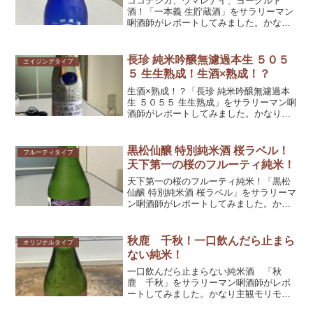
ココデシカ、ウマレナイ、ヨーグルト
酒！「一本義 生貯蔵酒」をサラリーマン
唎酒師がレポートしてみました。かなり
主観モリモリですが、参考としてくださ
れば幸いです！
長珍 純米吟醸無濾過本生 ５０５
エイジングタイプ
５ 生生熟成！生酒×熟成！？
生酒×熟成！？「長珍 純米吟醸無濾過本
生 ５０５５ 生生熟成」をサラリーマン唎
酒師がレポートしてみました。かなり主
観モリモリですが、参考としてくだされ
ば幸いです！
黒松仙醸 特別純米酒 桜ラベル！
フルーティタイプ
天下第一の桜のフルーティ純米！
天下第一の桜のフルーティ純米！「黒松
仙醸 特別純米酒 桜ラベル」をサラリーマ
ン唎酒師がレポートしてみました。かな
り主観モリモリですが、参考としてくだ
されば幸いです！
秋鹿 千秋！一口飲んだら止まら
オリジナルタイプ
ない純米！
一口飲んだら止まらない純米酒 「秋
鹿 千秋」をサラリーマン唎酒師がレポ
ートしてみました。かなり主観モリモリ
ですが、参考としてくだされば幸いで