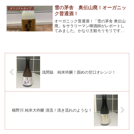
す！
雪の茅舎 奥伝山廃！オーガニッ
オリジナルタイプ
ク普通酒！
オーガニック普通酒！「雪の茅舎 奥伝山
廃」をサラリーマン唎酒師がレポートし
てみました。かなり主観モリモリです
が、参考としてくだされば幸いです！
浅間嶽 純米吟醸！固めの甘口オレンジ！
楯野川 純米大吟醸 清流！清き流れのような！