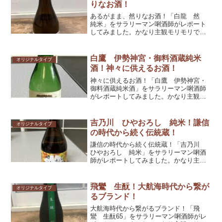
りなお酒！
あるがまま、然りなお酒！「白龍 然
純米」をサラリーマン唎酒師がレポート
してみました。かなり主観モリモリです
が、参考としてくだされば幸いです！
白鷹 伊勢神宮・御料酒蔵純米
オリジナルタイプ
酒！神々に供えるお酒！
神々に供えるお酒！「白鷹 伊勢神宮・
御料酒蔵純米酒」をサラリーマン唎酒師
がレポートしてみました。かなり主観モ
リモリですが、参考としてくだされば幸
いです！
吉乃川 ひやおろし 純米！謙信
オリジナルタイプ
の時代から続く伝統蔵！
謙信の時代から続く伝統蔵！「吉乃川
ひやおろし 純米」をサラリーマン唎酒
師がレポートしてみました。かなり主観
モリモリですが、参考としてくだされば
幸いです！
飛鸞 生酛！大航海時代から繋が
オリジナルタイプ
るブランド！
大航海時代から繋がるブランド！「飛
鸞 生酛65」をサラリーマン唎酒師がレ