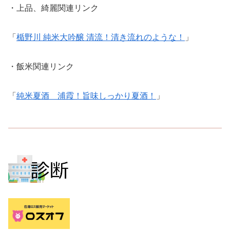
・上品、綺麗関連リンク
「
楯野川 純米大吟醸 清流！清き流れのような！
」
・飯米関連リンク
「
純米夏酒 浦霞！旨味しっかり夏酒！
」