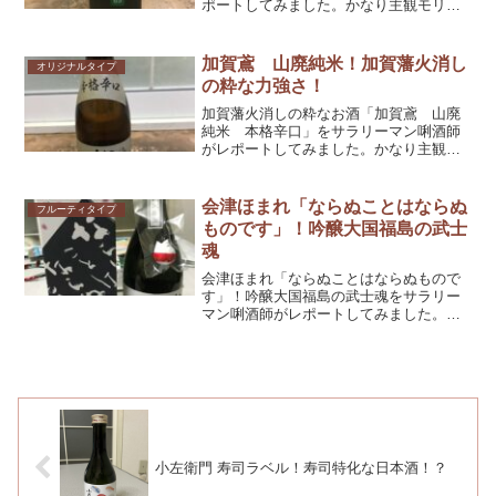
ポートしてみました。かなり主観モリモ
リですが、参考としてくだされば幸いで
す！
加賀鳶 山廃純米！加賀藩火消し
オリジナルタイプ
の粋な力強さ！
加賀藩火消しの粋なお酒「加賀鳶 山廃
純米 本格辛口」をサラリーマン唎酒師
がレポートしてみました。かなり主観モ
リモリですが、参考としてくだされば幸
いです！
会津ほまれ「ならぬことはならぬ
フルーティタイプ
ものです」！吟醸大国福島の武士
魂
会津ほまれ「ならぬことはならぬもので
す」！吟醸大国福島の武士魂をサラリー
マン唎酒師がレポートしてみました。か
なり主観モリモリですが、参考としてく
だされば幸いです！
小左衛門 寿司ラベル！寿司特化な日本酒！？