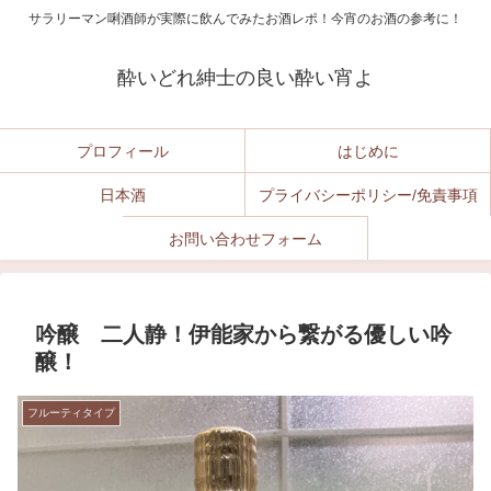
サラリーマン唎酒師が実際に飲んでみたお酒レポ！今宵のお酒の参考に！
酔いどれ紳士の良い酔い宵よ
プロフィール
はじめに
日本酒
プライバシーポリシー/免責事項
お問い合わせフォーム
吟醸 二人静！伊能家から繋がる優しい吟
醸！
フルーティタイプ