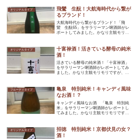
飛鸞 生酛！大航海時代から繋が
オリジナルタイプ
るブランド！
大航海時代から繋がるブランド！「飛
鸞 生酛65」をサラリーマン唎酒師がレ
ポートしてみました。かなり主観モリモ
リですが、参考としてくだされば幸いで
す！
十富禄酒！活きている酵母の純米
オリジナルタイプ
酒！
活きている酵母の純米酒！「十富禄酒」
をサラリーマン唎酒師がレポートしてみ
ました。かなり主観モリモリですが、参
考としてくだされば幸いです！
亀泉 特別純米！キャンディ風味
フルーティタイプ
なお酒！？
キャンディ風味なお酒 「亀泉 特別純
米」をサラリーマン唎酒師がレポートし
てみました。かなり主観モリモリです
が、参考としてくだされば幸いです！
招徳 特別純米！京都伏見の女？
オリジナルタイプ
酒！