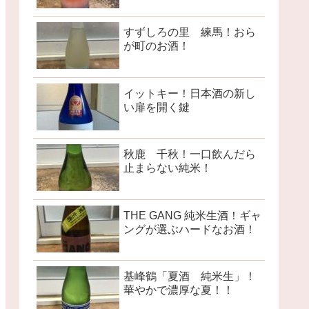
すずしろの里 練馬！おら
が町のお酒！
イットキー！日本酒の新し
い扉を開く鍵
秋鹿 千秋！一口飲んだら
止まらない純米！
THE GANG 純米生酒！ギャ
ングが選ぶハードなお酒！
基峰鶴「夏酒 純米生」！
華やかで濃厚な夏！！