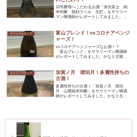
10号酵母へこだわるお酒「栄光富士 純
米吟醸 朝顔ラベル 生貯」をサラリー
マン唎酒師がレポートしてみました。か
なり主観モリモリですが、参考としてく
だされば幸いです！
富山ブレンド！vsコロナアベンジ
オリジナルタイプ
ャーズ！
vsコロナアベンジャーズなお酒！？
「富山ブレンド」をサラリーマン唎酒師
がレポートしてみました。かなり主観モ
リモリですが、参考としてくだされば幸
いです！
加賀ノ月 琥珀月！多属性持ちの
エイジングタイプ
古酒！
多属性持ちの古酒！「加賀ノ月 琥珀
月 山廃純米吟醸」をサラリーマン唎酒
師がレポートしてみました。かなり主観
モリモリですが、参考としてくだされば
幸いです！