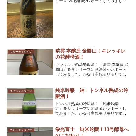
リーマン唎酒師がレポートしてみまし
た。かなり主観モリモリですが、参考と
してくだされば幸いです！
晴雲 本醸造 金勝山！キレッキレ
フルーティタイプ
の花酵母酒！
キレッキレの花酵母酒！「晴雲 本醸造 金
勝山」をサラリーマン唎酒師がレポート
してみました。かなり主観モリモリです
が、参考としてくだされば幸いです！
純米吟醸 紬！トンネル熟成の吟
エイジングタイプ
醸酒！
トンネル熟成の吟醸酒！「純米吟醸
紬」をサラリーマン唎酒師がレポートし
てみました。かなり主観モリモリです
が、参考としてくだされば幸いです！
栄光富士 純米吟醸！10号酵母へ
フルーティタイプ
のこだわり！