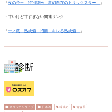
「
夜の帝王 特別純米！変幻自在のトリックスター！
」
・甘いけど甘すぎない関連リンク
「
一ノ蔵 熟成酒 招膳！キレる熟成酒！
」
オリジナルタイプ
日本酒
味強め
青森県