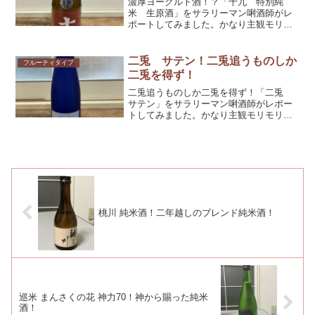
濃厚ヨーグルト酒！？「十九 特別純
米 生原酒」をサラリーマン唎酒師がレ
ポートしてみました。かなり主観モリモ
リですが、参考としてくだされば幸いで
す！
二兎 サテン！二兎追うものしか
フルーティタイプ
二兎を得ず！
二兎追うものしか二兎を得ず！「二兎
サテン」をサラリーマン唎酒師がレポー
トしてみました。かなり主観モリモリで
すが、参考としてくだされば幸いです！
桃川 純米酒！二年越しのブレンド純米酒！
巡米 まんさくの花 神力70！神から賜った純米
酒！