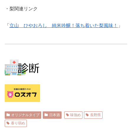
・梨関連リンク
「
立山 ひやおろし 純米吟醸！落ち着いた梨風味！
」
オリジナルタイプ
日本酒
味強め
長野県
香り弱め