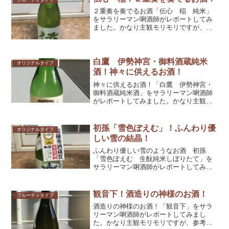
２重奏を奏でるお酒「伝心 稲 純米」
をサラリーマン唎酒師がレポートしてみ
ました。かなり主観モリモリですが、参
考としてくだされば幸いです！
白鷹 伊勢神宮・御料酒蔵純米
オリジナルタイプ
酒！神々に供えるお酒！
神々に供えるお酒！「白鷹 伊勢神宮・
御料酒蔵純米酒」をサラリーマン唎酒師
がレポートしてみました。かなり主観モ
リモリですが、参考としてくだされば幸
いです！
初孫「雪色ぽえむ」！ふんわり優
オリジナルタイプ
しい雪の結晶！
ふんわり優しい雪のようなお酒 初孫
「雪色ぽえむ 生酛純米しぼりたて」を
サラリーマン唎酒師がレポートしてみま
した。かなり主観モリモリですが、参考
としてくだされば幸いです！
観音下！酒造りの神様のお酒！
フルーティタイプ
酒造りの神様のお酒！「観音下」をサラ
リーマン唎酒師がレポートしてみまし
た。かなり主観モリモリですが、参考と