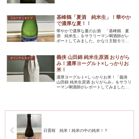
してくだされば幸いです！
基峰鶴「夏酒 純米生」！華やか
フルーティタイプ
で濃厚な夏！！
華やかで濃厚な夏のお酒 「基峰鶴 夏
酒 純米生」をサラリーマン唎酒師がレ
ポートしてみました。かなり主観モリモ
リですが、参考としてくだされば幸いで
す！
義侠 山田錦 純米生原酒 おりがら
オリジナルタイプ
み！濃厚ヨーグルト×しっかりお
米！
濃厚ヨーグルト×しっかりお米！「義侠
山田錦 純米生原酒 おりがらみ」をサラリ
ーマン唎酒師がレポートしてみました。
かなり主観モリモリですが、参考として
くだされば幸いです！
日置桜 純米！純米の中の純米！？