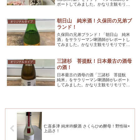
ポートしてみました。かなり主観モリモ
リですが、参考としてくだされば幸いで
す！
朝日山 純米酒！久保田の兄弟ブ
オリジナルタイプ
ランド！
久保田の兄弟ブランド！「朝日山 純米
酒」をサラリーマン唎酒師がレポートし
てみました。かなり主観モリモリです
が、参考としてくだされば幸いです！
三諸杉 菩提酛！日本最古の酒母
オリジナルタイプ
の酒！
日本最古の酒母の酒「三諸杉 菩提酛
純米」をサラリーマン唎酒師がレポート
してみました。かなり主観モリモリです
が、参考としてくだされば幸いです！
仁喜多津 純米吟醸酒 さくらひめ酵母！野性味×
上品さ！