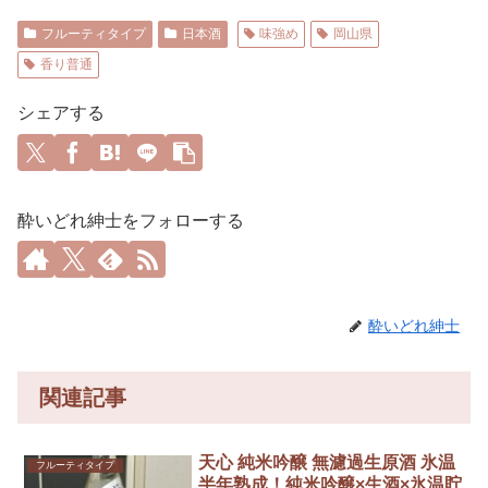
フルーティタイプ
日本酒
味強め
岡山県
香り普通
シェアする
酔いどれ紳士をフォローする
酔いどれ紳士
関連記事
天心 純米吟醸 無濾過生原酒 氷温
フルーティタイプ
半年熟成！純米吟醸×生酒×氷温貯