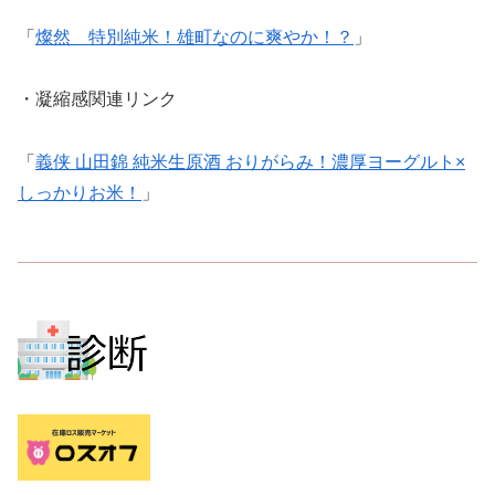
「
燦然 特別純米！雄町なのに爽やか！？
」
・凝縮感関連リンク
「
義侠 山田錦 純米生原酒 おりがらみ！濃厚ヨーグルト×
しっかりお米！
」