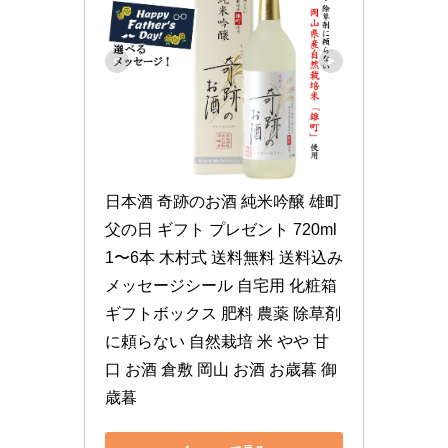
日本酒 奇跡のお酒 純米吟醸 雄町 
父の日 ギフト プレゼント 720ml 
1〜6本 木村式 送料無料 送料込み 
メッセージシール 自宅用 化粧箱 
ギフトボックス 肥料 農薬 除草剤 
に頼らない 自然栽培 米 やや 甘
口 お酒 倉敷 岡山 お酒 お歳暮 御
歳暮