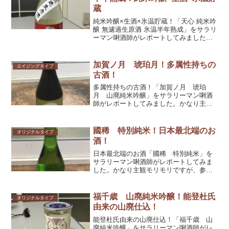
蔵
純米吟醸×生酒×氷温貯蔵！「天心 純米吟
醸 無濾過生原酒 氷温半年熟成」をサラリ
ーマン唎酒師がレポートしてみました。
かなり主観モリモリですが、参考として
くだされば幸いです！
加賀ノ月 琥珀月！多属性持ちの
エイジングタイプ
古酒！
多属性持ちの古酒！「加賀ノ月 琥珀
月 山廃純米吟醸」をサラリーマン唎酒
師がレポートしてみました。かなり主観
モリモリですが、参考としてくだされば
幸いです！
國稀 特別純米！日本最北端のお
オリジナルタイプ
酒！
日本最北端のお酒「國稀 特別純米」を
サラリーマン唎酒師がレポートしてみま
した。かなり主観モリモリですが、参考
としてくだされば幸いです！
福千歳 山廃純米吟醸！能登杜氏
オリジナルタイプ
由来の山廃仕込！
能登杜氏由来の山廃仕込！「福千歳 山
廃純米吟醸」をサラリーマン唎酒師がレ