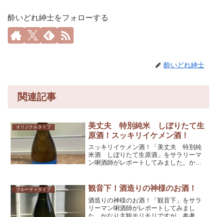
酔いどれ紳士をフォローする
酔いどれ紳士
関連記事
美丈夫 特別純米 しぼりたて生
オリジナルタイプ
原酒！スッキリイケメン酒！
スッキリイケメン酒！「美丈夫 特別純
米酒 しぼりたて生原酒」をサラリーマ
ン唎酒師がレポートしてみました。かな
り主観モリモリですが、参考としてくだ
されば幸いです！
観音下！酒造りの神様のお酒！
フルーティタイプ
酒造りの神様のお酒！「観音下」をサラ
リーマン唎酒師がレポートしてみまし
た。かなり主観モリモリですが、参考と