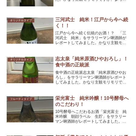
してくだされば幸いです！
三河武士 純米！江戸から今へ続
オリジナルタイプ
く！！
江戸から今へ続く伝統のお酒！？ 「三
河武士 純米」をサラリーマン唎酒師が
レポートしてみました。かなり主観モリ
モリですが、参考としてくだされば幸い
です！
志太泉「純米原酒ひやおろし」！
オリジナルタイプ
食中酒の正統派
食中酒の正統派志太泉「純米原酒ひやお
ろし」をサラリーマン唎酒師がレポート
してみました。かなり主観モリモリです
が、参考としてくだされば幸いです！
栄光富士 純米吟醸！10号酵母へ
フルーティタイプ
のこだわり！
10号酵母へこだわるお酒「栄光富士 純
米吟醸 朝顔ラベル 生貯」をサラリー
マン唎酒師がレポートしてみました。か
なり主観モリモリですが、参考としてく
だされば幸いです！