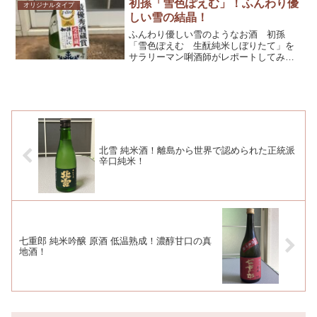
初孫「雪色ぽえむ」！ふんわり優
オリジナルタイプ
しい雪の結晶！
ふんわり優しい雪のようなお酒 初孫
「雪色ぽえむ 生酛純米しぼりたて」を
サラリーマン唎酒師がレポートしてみま
した。かなり主観モリモリですが、参考
としてくだされば幸いです！
北雪 純米酒！離島から世界で認められた正統派
辛口純米！
七重郎 純米吟醸 原酒 低温熟成！濃醇甘口の真
地酒！